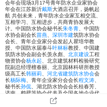
会年会现场3月17号青年防水企业家协会
年会在江苏新沂
戴斯
大酒店召开，扬帆起
航 共创未来，青年防水企业家互相交流、
互相学习、互相进步，共商青协发展大
计。中国防水协会秘书长
朱冬青
、中国防
水协会副会长
苗燕
、
深圳市建
筑防水协会
会长、青年企业家分会发起人瞿培华教
授、中国防水届泰斗
叶林标
教授、中国建
筑防水协会副会长羡永彪、
北京建设
工程
物资协会
杨永起
、北京建筑材料检验研究
院副总经理檀春丽、北京园林科研所教授
级高工长
韩丽莉
、
河北省建筑防水协会
会
长
杨际梅
、青年企业家分会会长
程文涛
、
秘书长
孙侃
、湖北防水协会会长桂春芳、
济南、鹤壁等协会代表及全国各地企业代
表参加了此次会议，大会共计400余人。
本次会议由中国建筑防水协会青年企业家